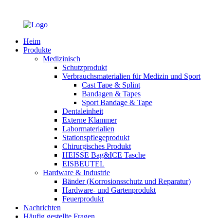
Heim
Produkte
Medizinisch
Schutzprodukt
Verbrauchsmaterialien für Medizin und Sport
Cast Tape & Splint
Bandagen & Tapes
Sport Bandage & Tape
Dentaleinheit
Externe Klammer
Labormaterialien
Stationspflegeprodukt
Chirurgisches Produkt
HEISSE Bag&ICE Tasche
EISBEUTEL
Hardware & Industrie
Bänder (Korrosionsschutz und Reparatur)
Hardware- und Gartenprodukt
Feuerprodukt
Nachrichten
Häufig gestellte Fragen