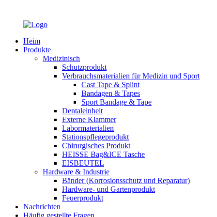
Heim
Produkte
Medizinisch
Schutzprodukt
Verbrauchsmaterialien für Medizin und Sport
Cast Tape & Splint
Bandagen & Tapes
Sport Bandage & Tape
Dentaleinheit
Externe Klammer
Labormaterialien
Stationspflegeprodukt
Chirurgisches Produkt
HEISSE Bag&ICE Tasche
EISBEUTEL
Hardware & Industrie
Bänder (Korrosionsschutz und Reparatur)
Hardware- und Gartenprodukt
Feuerprodukt
Nachrichten
Häufig gestellte Fragen